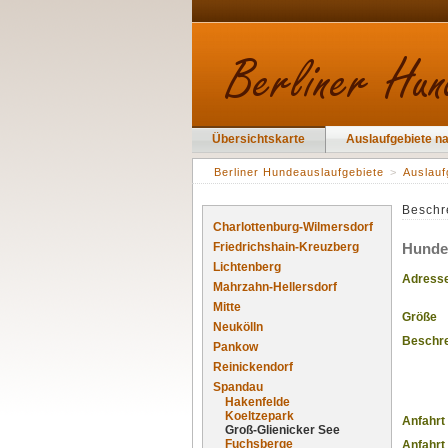
Übersichtskarte
Auslaufgebiete n
Berliner Hundeauslaufgebiete
>
Auslauf
Beschr
Charlottenburg-Wilmersdorf
Friedrichshain-Kreuzberg
Hundea
Lichtenberg
Adress
Mahrzahn-Hellersdorf
Mitte
Größe
Neukölln
Beschr
Pankow
Reinickendorf
Spandau
Hakenfelde
Koeltzepark
Anfahrt
Groß-Glienicker See
Fuchsberge
Anfahrt