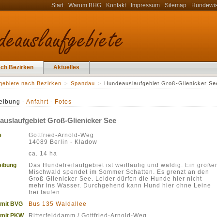
Start
Warum BHG
Kontakt
Impressum
Sitemap
Hundewi
ach Bezirken
Aktuelles
gebiete nach Bezirken
>
Spandau
>
Hundeauslaufgebiet Groß-Glienicker Se
eibung -
Anfahrt
-
Fotos
uslaufgebiet Groß-Glienicker See
e
Gottfried-Arnold-Weg
14089 Berlin - Kladow
ca. 14 ha
eibung
Das Hundefreilaufgebiet ist weitläufig und waldig. Ein große
Mischwald spendet im Sommer Schatten. Es grenzt an den
Groß-Glienicker See. Leider dürfen die Hunde hier nicht
mehr ins Wasser. Durchgehend kann Hund hier ohne Leine
frei laufen.
 mit BVG
Bus 135 Waldallee
 mit PKW
Ritterfelddamm / Gottfried-Arnold-Weg