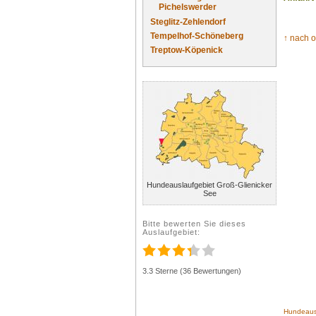
Pichelswerder
Steglitz-Zehlendorf
Tempelhof-Schöneberg
↑ nach 
Treptow-Köpenick
Hundeauslaufgebiet Groß-Glienicker
See
Bitte bewerten Sie dieses
Auslaufgebiet:
3.3 Sterne (36 Bewertungen)
Hundeausl