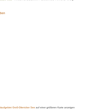
oben
aufgebiet Groß-Glienicker See
auf einer größeren Karte anzeigen