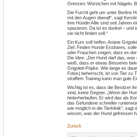
Grenzen: Würstchen mit Nägeln, Bul
Die Furcht geht um unter Berlins 
mit den Augen überall“, sagt Kers
ihre Hündin Allie sind seit Jahren
spazieren. Da ist es dunkel – und i
sie nicht finden soll.“
Ein Kurs soll helfen. Ariane Grigol
Ziel: Finden Hunde Essbares, solle
oder Frauchen zeigen, dass es dort
Die Idee: „Der Hund darf das, was er
weiß, dass er etwas Besseres beko
Grigoleit-Pöpke. Wie lange es daue
Fotos) beherrscht, ist von Tier zu 
straffem Training kann man gute Er
Wichtig ist es, dass die Besitzer i
sind, keine Gegner. „Wenn der Hund
hinterherlaufen. Er wird das als 
das Gefundene schneller runterwür
wie möglich in die Tierklinik“, sagt
wissen, was der Hund gefressen h
Zurück