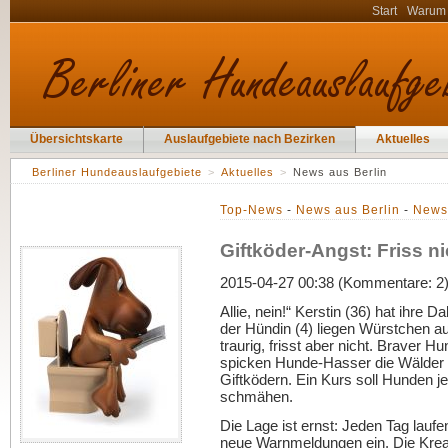
Start
Warum
Übersichtskarte
Auslaufgebiete nach Bezirken
Aktuelles
Berliner Hundeauslaufgebiete
>
Aktuelles
>
News aus Berlin
Top-News
-
News aus Berlin
-
News 
Giftköder-Angst: Friss ni
2015-04-27 00:38 (Kommentare: 2
Allie, nein!“ Kerstin (36) hat ihre 
der Hündin (4) liegen Würstchen au
traurig, frisst aber nicht. Braver Hun
spicken Hunde-Hasser die Wälder u
Giftködern. Ein Kurs soll Hunden j
schmähen.
Die Lage ist ernst: Jeden Tag lauf
neue Warnmeldungen ein. Die Kreat