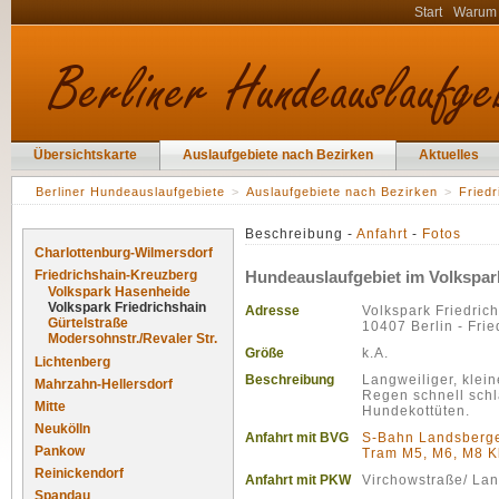
Start
Warum
Übersichtskarte
Auslaufgebiete nach Bezirken
Aktuelles
Berliner Hundeauslaufgebiete
>
Auslaufgebiete nach Bezirken
>
Fried
Beschreibung -
Anfahrt
-
Fotos
Charlottenburg-Wilmersdorf
Friedrichshain-Kreuzberg
Hundeauslaufgebiet im Volkspar
Volkspark Hasenheide
Volkspark Friedrichshain
Adresse
Volkspark Friedric
Gürtelstraße
10407 Berlin - Frie
Modersohnstr./Revaler Str.
Größe
k.A.
Lichtenberg
Beschreibung
Langweiliger, klei
Mahrzahn-Hellersdorf
Regen schnell schl
Mitte
Hundekottüten.
Neukölln
Anfahrt mit BVG
S-Bahn Landsberge
Pankow
Tram M5, M6, M8 Kl
Reinickendorf
Anfahrt mit PKW
Virchowstraße/ Lan
Spandau