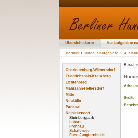
Übersichtskarte
Auslaufgebiete n
Berliner Hundeauslaufgebiete
>
Auslauf
Beschr
Charlottenburg-Wilmersdorf
Friedrichshain-Kreuzberg
Hundef
Lichtenberg
Adress
Mahrzahn-Hellersdorf
Mitte
Größe
Neukölln
Beschr
Pankow
Reinickendorf
Steinbergpark
Lübars
Frohnau
Schäfersee
Forst Jungfernheide