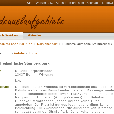
Start
Warum BHG
Kontakt
Impressum
Sitemap
Hundewi
ach Bezirken
Aktuelles
gebiete nach Bezirken
>
Reinickendorf
>
Hundefreilauffläche Steinbergpark
eibung -
Anfahrt
-
Fotos
reilauffläche Steinbergpark
e
Rosentreterpromenade
13437 Berlin - Wittenau
k.A.
eibung
Der Hundegarten Wittenau ist verkehrsgünstig unweit des U-
Bahnhofes Rathaus Reinickendorf gelegen. Das eingezäunt
Hundefreilaufgebiet bietet sowohl Platz zum Toben, als auch
Rampen und Tunnel an (Agility-Parcours). Ein Behälter für
Hundekot ist vorhanden, jedoch werden keine Tüten
angeboten. Der Platz ist gut gepflegt, hat allerdings keine
Beleuchtung. Für Zweibeiner dürfte außerdem von Interesse
sein, dass es an der Straße Parkmöglichkeiten gibt und im