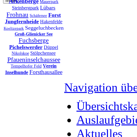
Arkenberge
Mauerpark
Lübars
Steinbergpark
Frohnau
Forst
Schäfersee
Jungfernheide
Hakenfelde
Seggeluchbecken
Koeltzepark
Groß-Glienicker See
Fuchsberge
Pichelswerder
Düppel
Stölpchensee
Nikolskoe
Pfaueninselchaussee
Verein
Tempelhofer Feld
Forsthausallee
Inselhunde
Navigation übe
Übersichtska
Auslaufgebi
Aktuelles